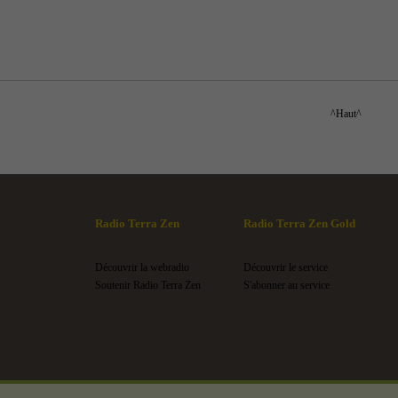
^Haut^
Radio Terra Zen
Radio Terra Zen Gold
Découvrir la webradio
Découvrir le service
Soutenir Radio Terra Zen
S'abonner au service