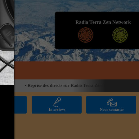
Radio Terra Zen Network
•
Reprise des directs sur Radio Terra Zen TV
•
Nouveau proj
licités
Interviews
Nous contacter