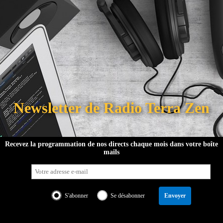
Newsletter de Radio Terra Zen
tre équipe
Soutenir le projet
Programmation
Partenaires
Recevez la programmation de nos directs chaque mois dans votre boîte
mails
Discuter sur Discord
Service presse
Pub
S'abonner
Se désabonner
Envoyer