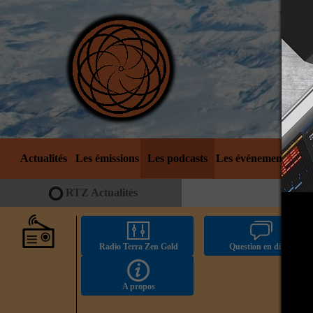
Actualités
Les émissions
Les podcasts
Les événements
No
RTZ Actualités
Radio Terra Zen Gold
Question en direct
A propos