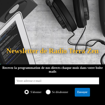
Newsletter de Radio Terra Zen
tre équipe
Soutenir le projet
Programmation
Partenaires
Recevez la programmation de nos directs chaque mois dans votre boîte
mails
Discuter sur Discord
Service presse
Pub
S'abonner
Se désabonner
Envoyer