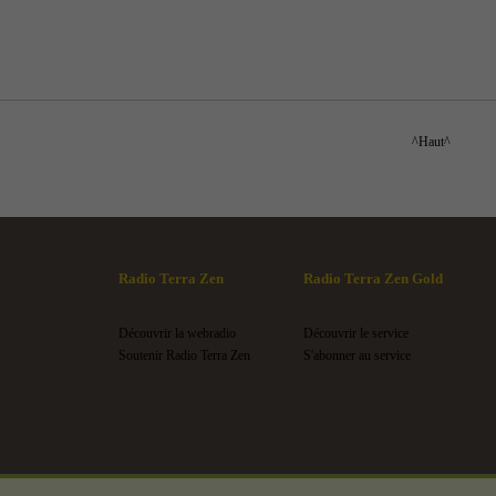
^Haut^
Radio Terra Zen
Radio Terra Zen Gold
Découvrir la webradio
Découvrir le service
Soutenir Radio Terra Zen
S'abonner au service