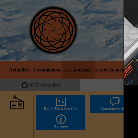
Actualités
Les émissions
Les podcasts
Les événements
No
RTZ Actualités
Radio Terra Zen Gold
Question en direct
A propos