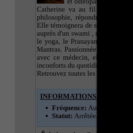
et ostéopathie.
Catherine va au fil des émissio
philosophie, répondre à vos que
Elle témoignera de son expérienc
auprès d'un swami , médecin ayurv
le yoga, le Pranayama (science d
Mantras. Passionnée de l'Inde où
avec ce médecin, elle vous tran
inconforts du quotidien.
Retrouvez toutes les anciennes é
INFORMATIONS:
Fréquence:
Aucune.
Statut:
Arrêtée.