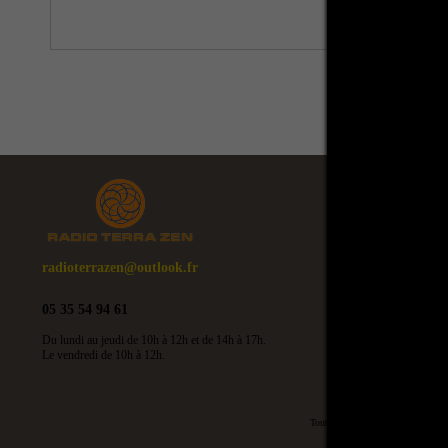
radioterrazen@outlook.fr
05 35 54 94 61
Du lundi au jeudi de 10h à 12h et de 14h à 17h.
Le vendredi de 10h à 12h.
Toute copie du site, des écrits, mê
Tous droi