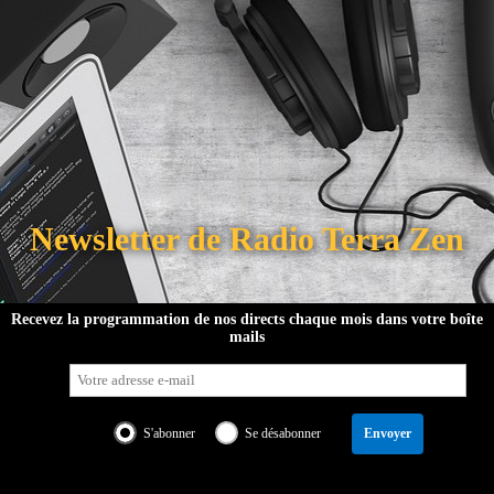
Newsletter de Radio Terra Zen
tre équipe
Soutenir le projet
Programmation
Partenaires
Recevez la programmation de nos directs chaque mois dans votre boîte
mails
Discuter sur Discord
Service presse
Pub
S'abonner
Se désabonner
Envoyer