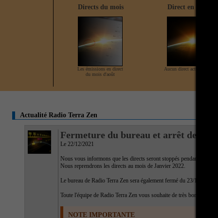
Directs du mois
Direct en cours
Les émissions en direct
Aucun direct actuellement
du mois d'août
Actualité Radio Terra Zen
Fermeture du bureau et arrêt des dire
Le 22/12/2021
Nous vous informons que les directs seront stoppés pendant la périod
Nous reprendrons les directs au mois de Janvier 2022.
Le bureau de Radio Terra Zen sera également fermé du 23/12/2021 a
Toute l'équipe de Radio Terra Zen vous souhaite de très bonnes fêtes 
NOTE IMPORTANTE