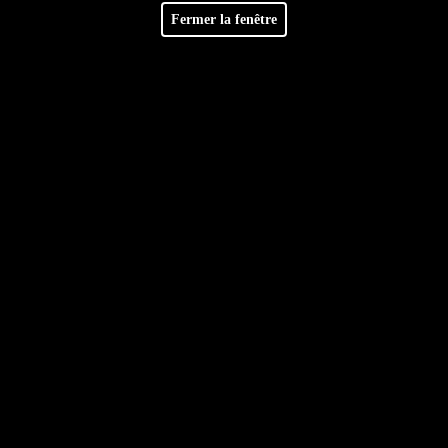
Facebook
Retrouvez-nous sur
Fermer la fenêtre
cts pour la fin d'année 2021
e des fêtes de fin d'année 2021.
u 07/01/2022 inclus.
de fin d'année. Prenez bien soin de vous !