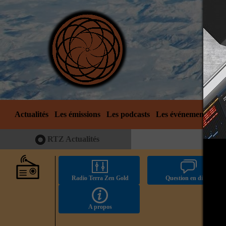
Actualités
Les émissions
Les podcasts
Les événements
No
RTZ Actualités
Radio Terra Zen Gold
Question en direct
A propos