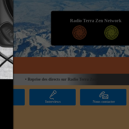
Radio Terra Zen Network
•
Reprise des directs sur Radio Terra Zen TV
•
Nouveau pr
licités
Interviews
Nous contacter