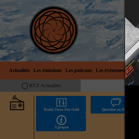
Actualités
Les émissions
Les podcasts
Les événements
No
RTZ Actualités
Radio Terra Zen Gold
Question en direct
A propos