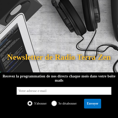
Newsletter de Radio Terra Zen
tre équipe
Soutenir le projet
Programmation
Partenaires
Recevez la programmation de nos directs chaque mois dans votre boîte
mails
Discuter sur Discord
Service presse
Pub
S'abonner
Se désabonner
Envoyer