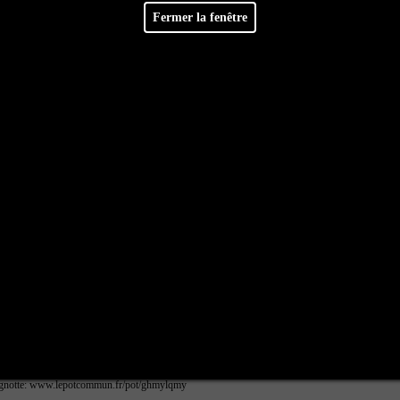
Facebook
Retrouvez-nous sur
Fermer la fenêtre
 achat
I 4 ainsi que des accessoires pour celui-ci, pour reprendre le streaming de la webradio sur u
rdinateur mais surtout, il ne prends que peu de place et plus économique électriquement parla
ous utiliseront Ubuntu et OBS Studio avec un autoDJ. Pour l'instant, la qualité du streaming p
agnotte:
www.lepotcommun.fr/pot/ghmylqmy