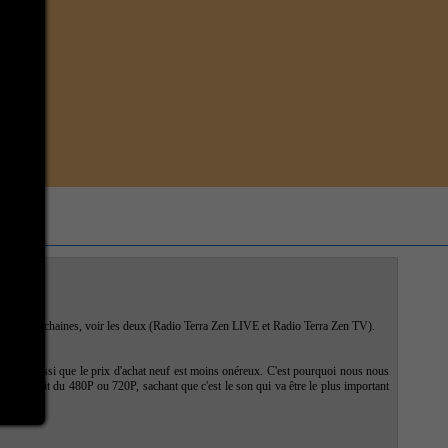
ne de nos chaines, voir les deux (Radio Terra Zen LIVE et Radio Terra Zen TV).
nt mais aussi que le prix d'achat neuf est moins onéreux. C'est pourquoi nous nous
révu serait du 480P ou 720P, sachant que c'est le son qui va être le plus important