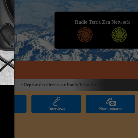
Radio Terra Zen Network
•
Reprise des directs sur Radio Terra Zen TV
•
Nouveau proje
licités
Interviews
Nous contacter