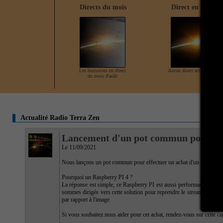
Directs du mois
Direct en cours
Les émissions en direct
Aucun direct actuellement
du mois d'août
Actualité Radio Terra Zen
Lancement d'un pot commun pour un
Le 11/09/2021
Nous lançons un pot commun pour effectuer un achat d'un Raspberry P
Pourquoi un Raspberry PI 4 ?
La réponse est simple, ce Raspberry PI est aussi performant qu'un o
sommes dirigés vers cette solution pour reprendre le streaming car n
par rapport à l'image.
Si vous souhaitez nous aider pour cet achat, rendez-vous sur cette c